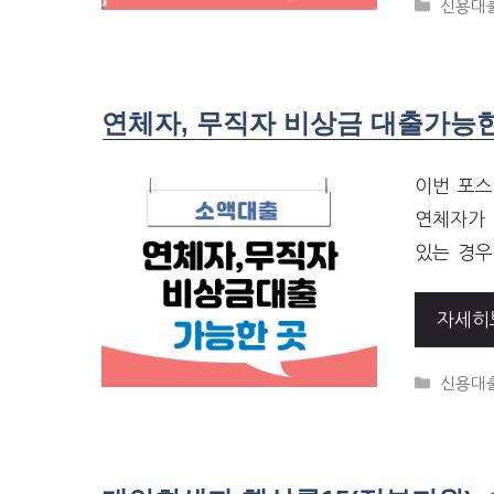
CATEG
신용대
연체자, 무직자 비상금 대출가능한
이번 포스
연체자가 
있는 경우
자세히
CATEG
신용대