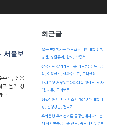
최근글
😊국민행복기금 채무조정 대환대출 신청
- 서울보
방법, 상환유예, 한도, 보증서
삼성카드 장기카드대출(카드론) 한도, 금
리, 이용방법, 상환수수료, 고객센터
수수료, 신용
하나은행 채무통합대환대출 햇살론15 자
최근 물가 상
격, 서류, 특례보증
라 …
성실상환자 비대면 소액 300만원대출 대
상, 신청방법, 전국지부
우리은행 우리전세론 공공임대아파트 전
세 임차보증금대출 한도, 중도상환수수료