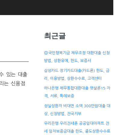
최근글
😊국민행복기금 채무조정 대환대출 신청
터
방법, 상환유예, 한도, 보증서
삼성카드 장기카드대출(카드론) 한도, 금
수 있는 대출
리, 이용방법, 상환수수료, 고객센터
금리는 신용점
하나은행 채무통합대환대출 햇살론15 자
격, 서류, 특례보증
성실상환자 비대면 소액 300만원대출 대
상, 신청방법, 전국지부
우리은행 우리전세론 공공임대아파트 전
세 임차보증금대출 한도, 중도상환수수료