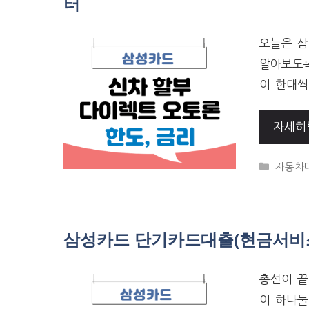
터
오늘은 삼
알아보도록
이 한대씩
자세히
CATEG
자동차
삼성카드 단기카드대출(현금서비스
총선이 끝
이 하나둘