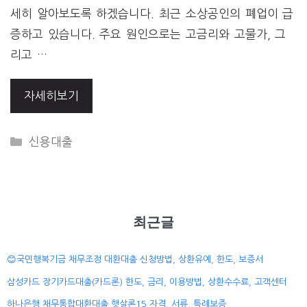
세히 알아보도록 하겠습니다. 최근 소상공인의 폐업이 급
증하고 있습니다. 주요 원인으로는 고금리와 고물가, 그
리고 …
자세히보기
CATEGORIES
신용대출
최근글
😊국민행복기금 채무조정 대환대출 신청방법, 상환유예, 한도, 보증서
삼성카드 장기카드대출(카드론) 한도, 금리, 이용방법, 상환수수료, 고객센터
하나은행 채무통합대환대출 햇살론15 자격, 서류, 특례보증