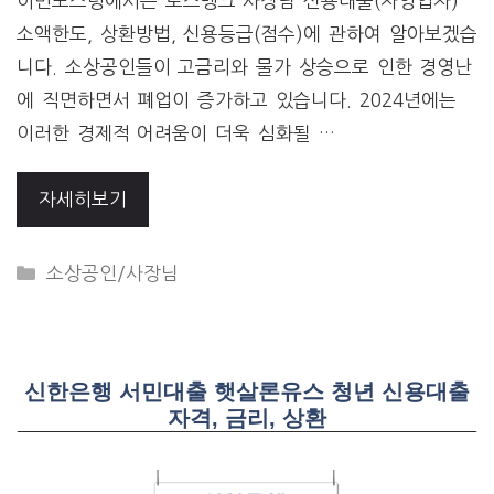
이번포스팅에서는 토스뱅크 사장님 신용대출(자영업자)
소액한도, 상환방법, 신용등급(점수)에 관하여 알아보겠습
니다. 소상공인들이 고금리와 물가 상승으로 인한 경영난
에 직면하면서 폐업이 증가하고 있습니다. 2024년에는
이러한 경제적 어려움이 더욱 심화될 …
자세히보기
CATEGORIES
소상공인/사장님
신한은행 서민대출 햇살론유스 청년 신용대출
자격, 금리, 상환