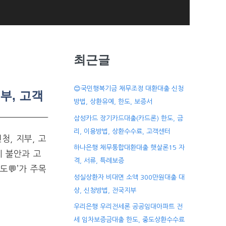
최근글
😊국민행복기금 채무조정 대환대출 신청
부, 고객
방법, 상환유예, 한도, 보증서
삼성카드 장기카드대출(카드론) 한도, 금
리, 이용방법, 상환수수료, 고객센터
청, 지부, 고
하나은행 채무통합대환대출 햇살론15 자
 불안과 고
격, 서류, 특례보증
💬’가 주목
성실상환자 비대면 소액 300만원대출 대
상, 신청방법, 전국지부
우리은행 우리전세론 공공임대아파트 전
세 임차보증금대출 한도, 중도상환수수료