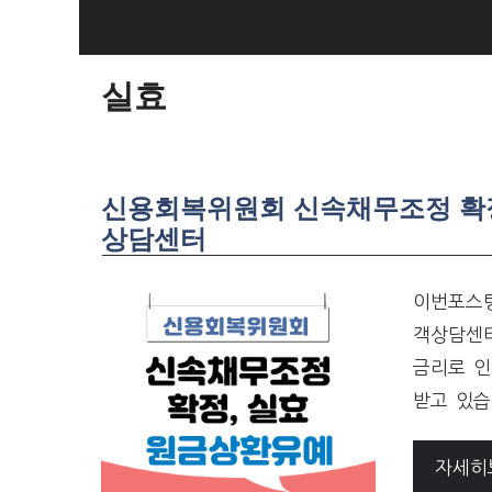
SKIP
TO
CONTENT
실효
신용회복위원회 신속채무조정 확정,
상담센터
이번포스팅
객상담센터
금리로 인
받고 있습
자세히