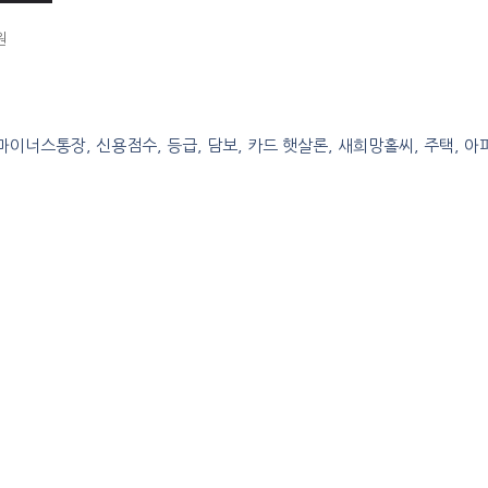
ORIES
원
, 마이너스통장, 신용점수, 등급, 담보, 카드 햇살론, 새희망홀씨, 주택, 