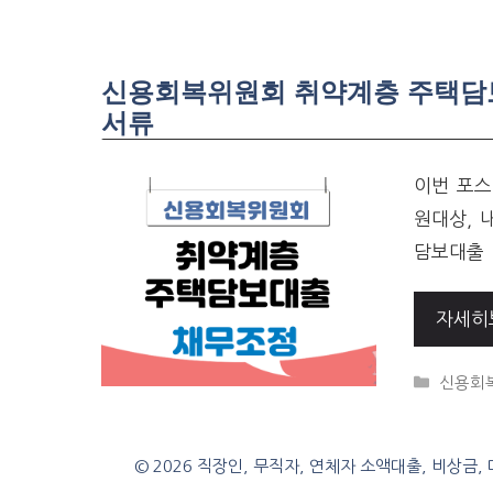
신용회복위원회 취약계층 주택담보
서류
이번 포스
원대상, 
담보대출 
자세히
CATEG
신용회
© 2026 직장인, 무직자, 연체자 소액대출, 비상금