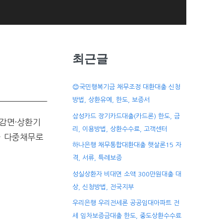
최근글
😊국민행복기금 채무조정 대환대출 신청
방법, 상환유예, 한도, 보증서
삼성카드 장기카드대출(카드론) 한도, 금
감면·상환기
리, 이용방법, 상환수수료, 고객센터
나 다중채무로
하나은행 채무통합대환대출 햇살론15 자
격, 서류, 특례보증
성실상환자 비대면 소액 300만원대출 대
상, 신청방법, 전국지부
우리은행 우리전세론 공공임대아파트 전
세 임차보증금대출 한도, 중도상환수수료