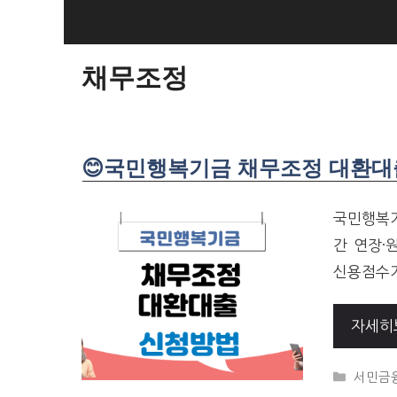
SKIP
TO
CONTENT
채무조정
😊국민행복기금 채무조정 대환대출
국민행복기
간 연장·
신용점수가
자세히
CATEG
서민금