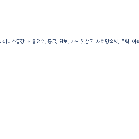
, 마이너스통장, 신용점수, 등급, 담보, 카드 햇살론, 새희망홀씨, 주택, 