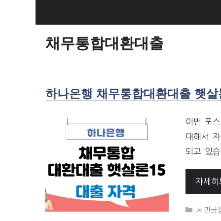
SKIP
TO
CONTENT
채무통합대환대출
하나은행 채무통합대환대출 햇살론1
이번 포스
대해서 자
되고 있습
자세히
CATEG
서민금