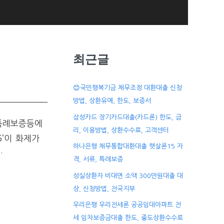
최근글
😊국민행복기금 채무조정 대환대출 신청
방법, 상환유예, 한도, 보증서
삼성카드 장기카드대출(카드론) 한도, 금
 특례보증등에
리, 이용방법, 상환수수료, 고객센터
’이 화제가
하나은행 채무통합대환대출 햇살론15 자
…
격, 서류, 특례보증
성실상환자 비대면 소액 300만원대출 대
상, 신청방법, 전국지부
우리은행 우리전세론 공공임대아파트 전
세 임차보증금대출 한도, 중도상환수수료