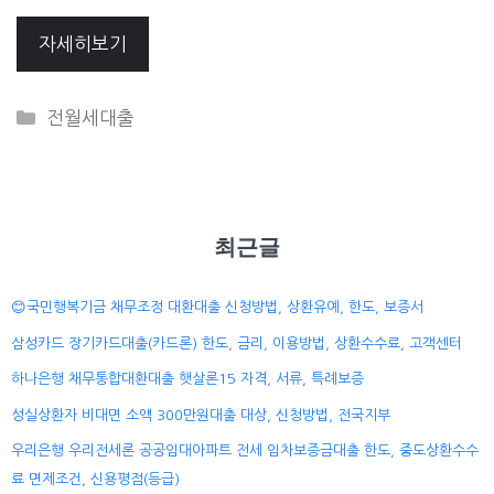
자세히보기
CATEGORIES
전월세대출
최근글
😊국민행복기금 채무조정 대환대출 신청방법, 상환유예, 한도, 보증서
삼성카드 장기카드대출(카드론) 한도, 금리, 이용방법, 상환수수료, 고객센터
하나은행 채무통합대환대출 햇살론15 자격, 서류, 특례보증
성실상환자 비대면 소액 300만원대출 대상, 신청방법, 전국지부
우리은행 우리전세론 공공임대아파트 전세 임차보증금대출 한도, 중도상환수수
료 면제조건, 신용평점(등급)