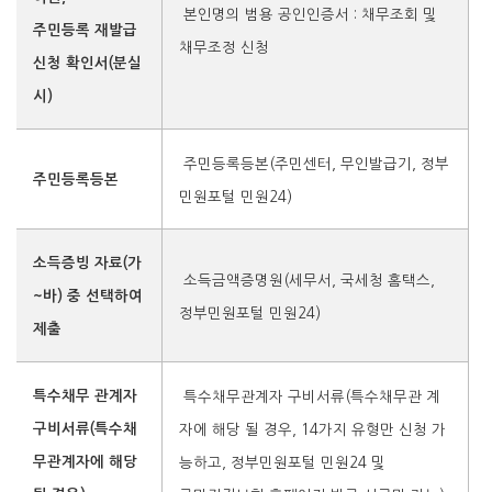
본인명의 범용 공인인증서 : 채무조회 및
주민등록 재발급
채무조정 신청
신청 확인서(분실
시)
주민등록등본(주민센터, 무인발급기, 정부
주민등록등본
민원포털 민원24)
소득증빙 자료(가
소득금액증명원(세무서, 국세청 홈택스,
~바) 중 선택하여
정부민원포털 민원24)
제출
특수채무 관계자
특수채무관계자 구비서류(특수채무관 계
구비서류(특수채
자에 해당 될 경우,
14가지 유
형만 신청 가
무관계자에 해당
능하고, 정부민원포털 민원24 및