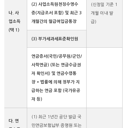
(2) 사업소득원천징수영수
(신청일 기준 1
나. 사
증(지급조서 포함) 및 최근 3
개월 이내 발
업소득
개월간의 월급여입금통장
급)
(택 1)
(3) 부가세과세표준확인원
연금증서(국민/공무원/군인/
사학연금)
(또는 연금수급권
자 확인서) 및 연금수령통
장
* 법률에 의해 정부가 지
급하는 연금 포함
(국가유공
자 등)
(1) 최근 1년간 공단 발급 국
다. 연
민연금보험납부
증명원 또는