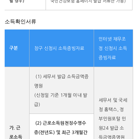
될 경우)
국민건강보험 홈페이지 발급 서류만 가능)
소득확인서류
인터넷 채무조
구분
창구 신청시 소득증빙자료
정 신청시 소득
증빙자료
(1) 세무서 발급 소득금액증
명원
(신청일 기준 1개월 이내 발
세무서 및 국세
급)
청 홈택스, 정
부민원포털 민
(2) 근로소득원천징수영수
가. 근
원24 발급 소
증(전년도) 및
최근 3개월간
로소득
득금액증명원