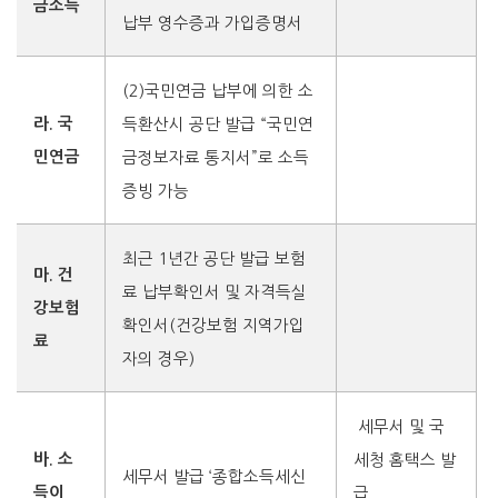
금소득
납부 영수증과 가입증명서
(2)국민연금 납부에 의한 소
라. 국
득환산시 공단 발급 “국민연
민연금
금정보자료 통지서”로 소득
증빙 가능
최근 1년간 공단 발급 보험
마. 건
료 납부확인서 및
자격득실
강보험
확인서(건강보험 지역가입
료
자의 경우)
세무서 및 국
바. 소
세청 홈택스 발
세무서 발급 ‘종합소득세신
득이
급