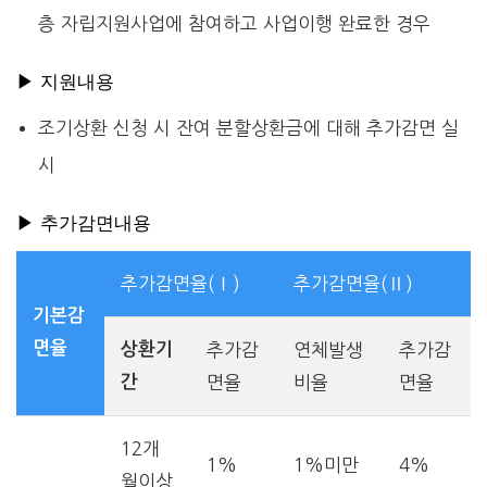
층 자립지원사업에 참여하고 사업이행 완료한 경우
▶ 지원내용
조기상환 신청 시 잔여 분할상환금에 대해 추가감면 실
시
▶ 추가감면내용
추가감면율(Ⅰ)
추가감면율(Ⅱ)
기본감
면율
상환기
추가감
연체발생
추가감
간
면율
비율
면율
12개
1%
1%미만
4%
월이상