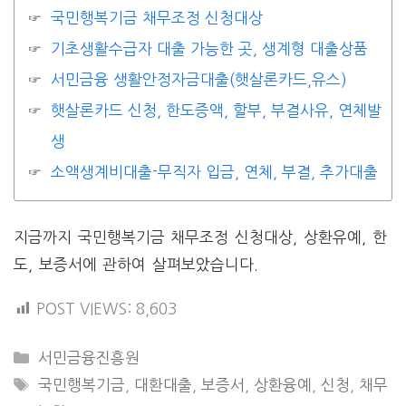
국민행복기금 채무조정 신청대상
기초생활수급자 대출 가능한 곳, 생계형 대출상품
서민금융 생활안정자금대출(햇살론카드,유스)
햇살론카드 신청, 한도증액, 할부, 부결사유, 연체발
생
소액생계비대출-무직자 입금, 연체, 부결, 추가대출
지금까지 국민행복기금 채무조정 신청대상, 상환유예, 한
도, 보증서에 관하여 살펴보았습니다.
POST VIEWS:
8,603
CATEGORIES
서민금융진흥원
TAGS
국민행복기금
,
대환대출
,
보증서
,
상환융예
,
신청
,
채무