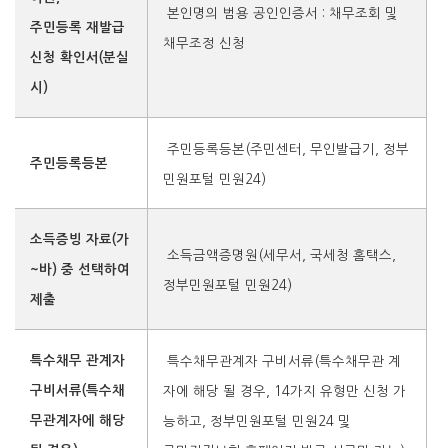
본인명의 범용 공인인증서 : 채무조회 및
주민등록 재발급
채무조정 신청
신청 확인서(분실
시)
주민등록등본(주민센터, 무인발급기, 정부
주민등록등본
민원포털 민원24)
소득증빙 자료(가
소득금액증명원(세무서, 국세청 홈택스,
~바) 중 선택하여
정부민원포털 민원24)
제출
특수채무 관계자
특수채무관계자 구비서류(특수채무관 계
구비서류(특수채
자에 해당 될 경우,
14가지 유
형만 신청 가
무관계자에 해당
능하고, 정부민원포털 민원24 및