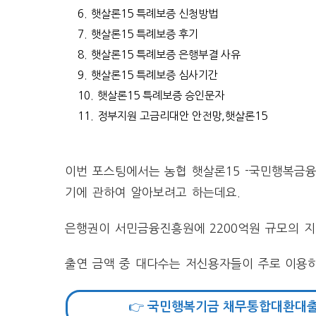
6.
햇살론15 특례보증 신청방법
7.
햇살론15 특례보증 후기
8.
햇살론15 특례보증 은행부결 사유
9.
햇살론15 특례보증 심사기간
10.
햇살론15 특례보증 승인문자
11.
정부지원 고금리대안 안전망,햇살론15
이번 포스팅에서는 농협 햇살론15 -국민행복금
기에 관하여 알아보려고 하는데요.
은행권이 서민금융진흥원에 2200억원 규모의 
출연 금액 중 대다수는 저신용자들이 주로 이용하
👉 국민행복기금 채무통합대환대