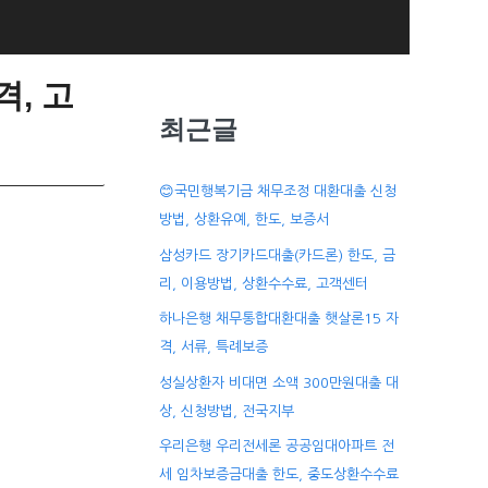
, 고
최근글
😊국민행복기금 채무조정 대환대출 신청
방법, 상환유예, 한도, 보증서
삼성카드 장기카드대출(카드론) 한도, 금
리, 이용방법, 상환수수료, 고객센터
하나은행 채무통합대환대출 햇살론15 자
격, 서류, 특례보증
성실상환자 비대면 소액 300만원대출 대
상, 신청방법, 전국지부
우리은행 우리전세론 공공임대아파트 전
세 임차보증금대출 한도, 중도상환수수료