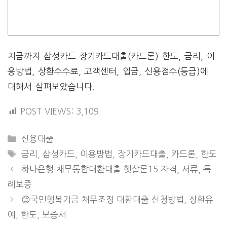
지금까지 삼성카드 장기카드대출(카드론) 한도, 금리, 이
용방법, 상환수수료, 고객센터, 입금, 신용점수(등급)에
대해서 살펴보았습니다.
POST VIEWS:
3,109
CATEGORIES
신용대출
TAGS
금리
,
삼성카드
,
이용방법
,
장기카드대출
,
카드론
,
한도
하나은행 채무통합대환대출 햇살론15 자격, 서류, 특
례보증
😊국민행복기금 채무조정 대환대출 신청방법, 상환유
예, 한도, 보증서