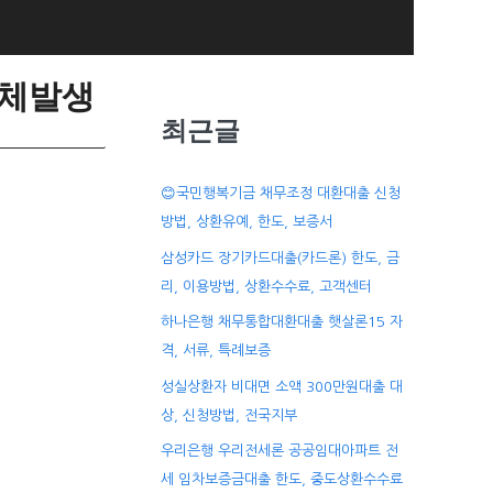
연체발생
최근글
😊국민행복기금 채무조정 대환대출 신청
방법, 상환유예, 한도, 보증서
삼성카드 장기카드대출(카드론) 한도, 금
리, 이용방법, 상환수수료, 고객센터
하나은행 채무통합대환대출 햇살론15 자
격, 서류, 특례보증
성실상환자 비대면 소액 300만원대출 대
상, 신청방법, 전국지부
우리은행 우리전세론 공공임대아파트 전
세 임차보증금대출 한도, 중도상환수수료