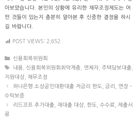
아보았습니다. 본인의 상황에 유리한 채무조정제도는 어
떤 것들이 있는지 충분히 알아본 후 신중한 결정을 하시
길 바랍니다.
POST VIEWS:
2,652
CATEGORIES
신용회복위원회
TAGS
내용
,
신용회복위원회취약계층
,
연체자
,
주택담보대출
,
지원대상
,
채무조정
하나은행 소상공인대환대출 저금리 한도, 금리, 연장 –
수탁보증
리드코프 추가대출, 재대출 대상, 한도, 수수료, 제출서
류