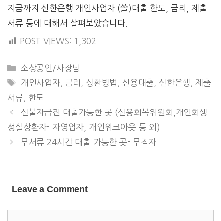
지금까지 신한은행 개인사업자 (쏠)대출 한도, 금리, 제출
서류 등에 대해서 살펴보았습니다.
POST VIEWS:
1,302
CATEGORIES
소상공인/사장님
TAGS
개인사업자
,
금리
,
상환방법
,
신용대출
,
신한은행
,
제출
서류
,
한도
신불자급전 대출가능한 곳 (신용회복위원회,개인회생
성실상환자- 자영업자, 개인워크아웃 등 외)
무서류 24시간 대출 가능한 곳- 무직자
Leave a Comment
COMMENT