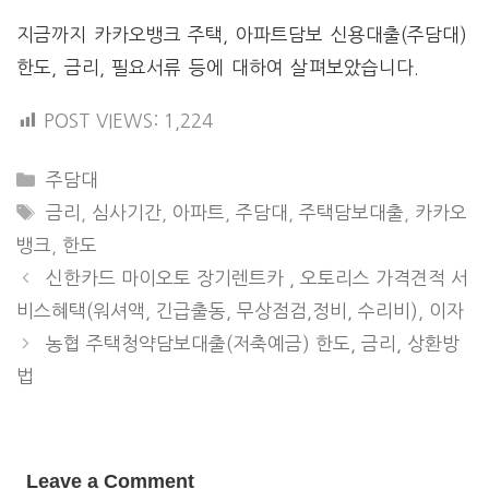
지금까지 카카오뱅크 주택, 아파트담보 신용대출(주담대)
한도, 금리, 필요서류 등에 대하여 살펴보았습니다.
POST VIEWS:
1,224
CATEGORIES
주담대
TAGS
금리
,
심사기간
,
아파트
,
주담대
,
주택담보대출
,
카카오
뱅크
,
한도
신한카드 마이오토 장기렌트카 , 오토리스 가격견적 서
비스혜택(워셔액, 긴급출동, 무상점검,정비, 수리비), 이자
농협 주택청약담보대출(저축예금) 한도, 금리, 상환방
법
Leave a Comment