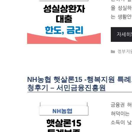
을 성실하
는 생활안
자세히
CATEG
정부지
NH농협 햇살론15 -행복지원 특
청후기 – 서민금융진흥원
금융권 허
허덕이는 
소득이 낮