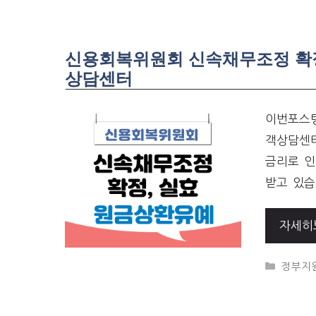
신용회복위원회 신속채무조정 확정,
상담센터
이번포스팅
객상담센터
금리로 인
받고 있습
자세히
CATEG
정부지