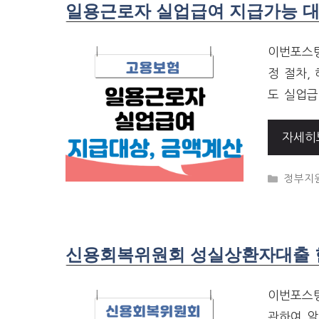
일용근로자 실업급여 지급가능 대상
이번포스팅
정 절차,
도 실업급
자세히
CATEG
정부지
신용회복위원회 성실상환자대출 한
이번포스팅
관하여 알