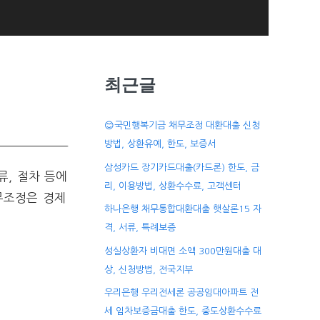
최근글
😊국민행복기금 채무조정 대환대출 신청
방법, 상환유예, 한도, 보증서
삼성카드 장기카드대출(카드론) 한도, 금
, 절차 등에
리, 이용방법, 상환수수료, 고객센터
무조정은 경제
하나은행 채무통합대환대출 햇살론15 자
격, 서류, 특례보증
성실상환자 비대면 소액 300만원대출 대
상, 신청방법, 전국지부
우리은행 우리전세론 공공임대아파트 전
세 임차보증금대출 한도, 중도상환수수료