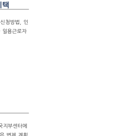
혜택
신청방법, 인
가 일용근로자
전국지부센터에
은 변제 계획