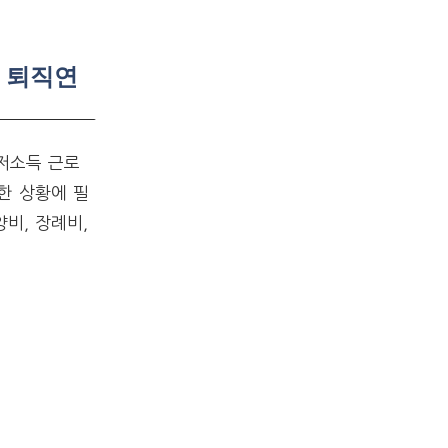
 퇴직연
저소득 근로
한 상황에 필
비, 장례비,