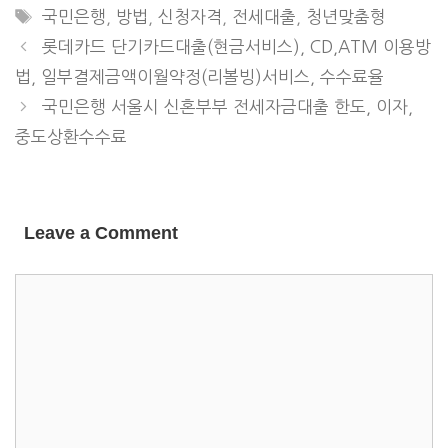
TAGS
국민은행
,
방법
,
신청자격
,
전세대출
,
청년맞춤형
롯데카드 단기카드대출(현금서비스), CD,ATM 이용방
법, 일부결제금액이월약정(리볼빙)서비스, 수수료율
국민은행 서울시 신혼부부 전세자금대출 한도, 이자,
중도상환수수료
Leave a Comment
COMMENT