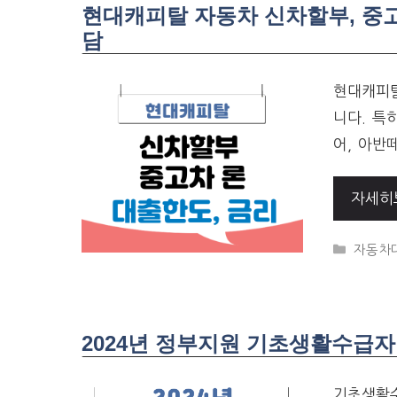
현대캐피탈 자동차 신차할부, 중고차
담
현대캐피탈
니다. 특
어, 아반떼
자세히
CATEG
자동차
2024년 정부지원 기초생활수급자
기초생활수