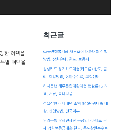
최근글
😊국민행복기금 채무조정 대환대출 신청
양한 혜택을
방법, 상환유예, 한도, 보증서
 특별 혜택을
삼성카드 장기카드대출(카드론) 한도, 금
리, 이용방법, 상환수수료, 고객센터
하나은행 채무통합대환대출 햇살론15 자
격, 서류, 특례보증
성실상환자 비대면 소액 300만원대출 대
상, 신청방법, 전국지부
우리은행 우리전세론 공공임대아파트 전
세 임차보증금대출 한도, 중도상환수수료